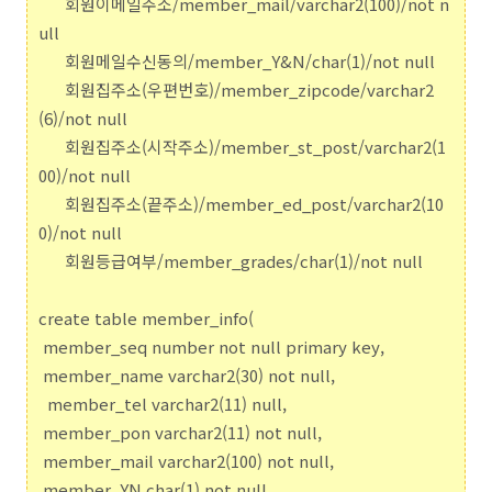
회원이메일주소/member_mail/varchar2(100)/not n
ull
회원메일수신동의/member_Y&N/char(1)/not null
회원집주소(우편번호)/member_zipcode/varchar2
(6)/not null
회원집주소(시작주소)/member_st_post/varchar2(1
00)/not null
회원집주소(끝주소)/member_ed_post/varchar2(10
0)/not null
회원등급여부/member_grades/char(1)/not null
create table member_info(
member_seq number not null primary key,
member_name varchar2(30) not null,
member_tel varchar2(11) null,
member_pon varchar2(11) not null,
member_mail varchar2(100) not null,
member_YN char(1) not null,