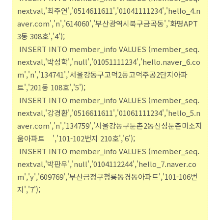
nextval,'최주연','0514611611','01041111234','hello_4.n
aver.com','n','614060','부산광역시북구금곡동','화명APT
3동 308호','4');
INSERT INTO member_info VALUES (member_seq.
nextval,'박성학','null','01051111234','hello.naver_6.co
m','n','134741','서울강동구고덕2동고덕주공2단지아파
트','201동 108호','5');
INSERT INTO member_info VALUES (member_seq.
nextval,'강경환','0516611611','01061111234','hello_5.n
aver.com','n','134759','서울강동구둔촌2동신성둔촌미소지
움아파트
','101-102번지 210호','6');
INSERT INTO member_info VALUES (member_seq.
nextval,'박판우','null','0104112244','hello_7.naver.co
m','y','609769','부산금정구청룡동경동아파트','101-106번
지','7');