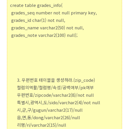
create table grades_info(
grades_seq number not null primary key,
grades_id char(1) not null,
grades_name varchar2(50) not null,
grades_note varchar2(100) null);
3. 우편번호 테이블을 생성하라.(zip_code)
컬럼의역활/컬럼명/속성/공백여부/pk여부
우편번호/zipcode/varchar2(8)/not null
특별시,광역시,도/sido/varchar2(4)/not null
시,군,구/gugun/varchar2(17)/null
읍,면,동/dong/varchar2(26)/null
리명/ri/varchar2(15)/null