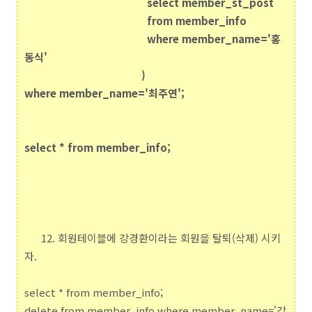
select member_st_post
from member_info
where member_name='홍
동식'
)
where member_name='최주연';
select * from member_info;
12. 회원테이블에 강경환이라는 회원을 탈퇴(삭제) 시키
자.
select * from member_info;
delete from member_info where member_name='강