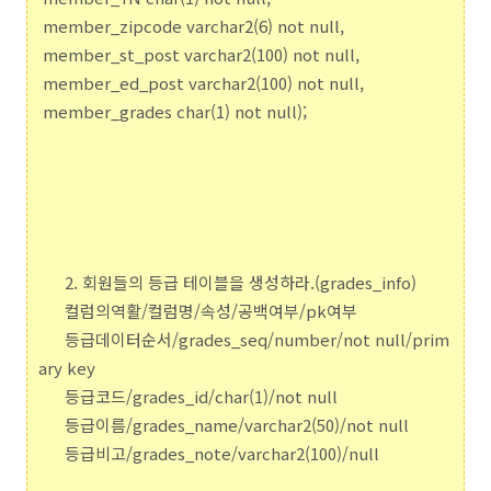
member_zipcode varchar2(6) not null,
member_st_post varchar2(100) not null,
member_ed_post varchar2(100) not null,
member_grades char(1) not null);
2. 회원들의 등급 테이블을 생성하라.(grades_info)
컬럼의역활/컬럼명/속성/공백여부/pk여부
등급데이터순서/grades_seq/number/not null/prim
ary key
등급코드/grades_id/char(1)/not null
등급이름/grades_name/varchar2(50)/not null
등급비고/grades_note/varchar2(100)/null