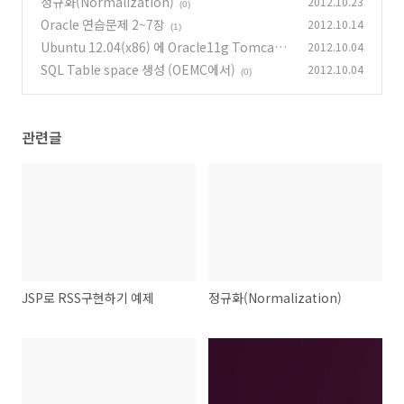
정규화(Normalization)
2012.10.23
(0)
Oracle 연습문제 2~7장
2012.10.14
(1)
Ubuntu 12.04(x86) 에 Oracle11g Tomcat7
2012.10.04
JDK1.7 Eclipse 깔기.
SQL Table space 생성 (OEMC에서)
2012.10.04
(0)
(0)
관련글
JSP로 RSS구현하기 예제
정규화(Normalization)