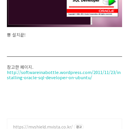
뿅 설치끝!
참고한 페이지.
http://softwareinabottle.wordpress.com/2011/11/23/in
stalling-oracle-sql-developer-on-ubuntu/
https://mvshield.mvista.co.kr/
광고